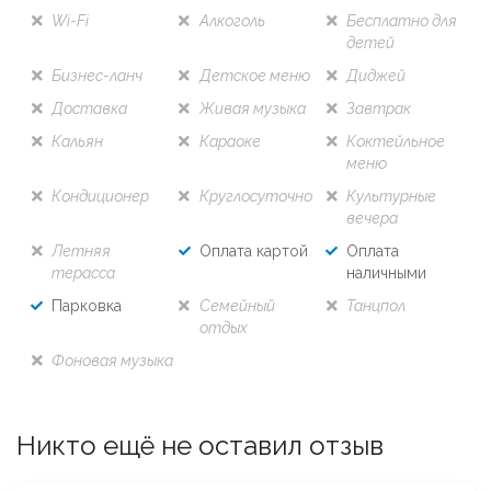
Wi-Fi
Алкоголь
Бесплатно для
детей
Бизнес-ланч
Детское меню
Диджей
Доставка
Живая музыка
Завтрак
Кальян
Караоке
Коктейльное
меню
Кондиционер
Круглосуточно
Культурные
вечера
Летняя
Оплата картой
Оплата
терасса
наличными
Парковка
Семейный
Танцпол
отдых
Фоновая музыка
Никто ещё не оставил отзыв