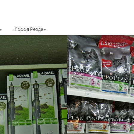
»
«Город Ревда»