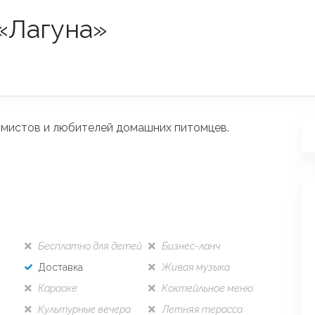
«Лагуна»
умистов и любителей домашних питомцев.
Бесплатно для детей
Бизнес-ланч
Доставка
Живая музыка
Караоке
Коктейльное меню
Культурные вечера
Летняя терасса