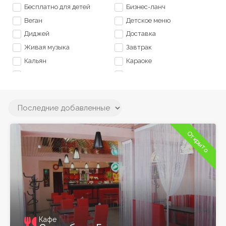
3
Бесплатно для детей
Бизнес-ланч
Веган
Детское меню
Диджей
Доставка
Живая музыка
Завтрак
Кальян
Караоке
Коктейльное меню
Кондиционер
Leaflet
| ©
OpenStreetMap
contributors
Круглосуточно
Культурные вечера
Летняя терасса
Место для работы
Оплата картой
Оплата наличными
Парковка
Семейный отдых
Открыто
Танцпол
Фоновая музыка
Кафе