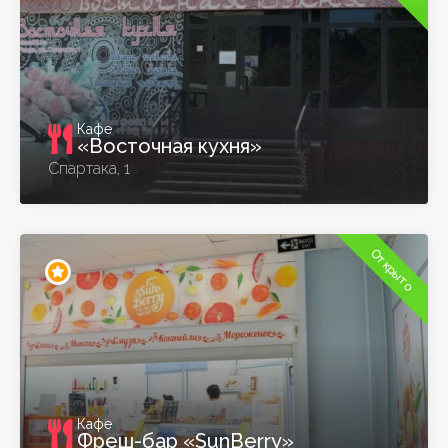
Кафе
«Восточная кухня»
Спартака, 1
Открыто
Кафе
Фреш-бар «SunBerry»