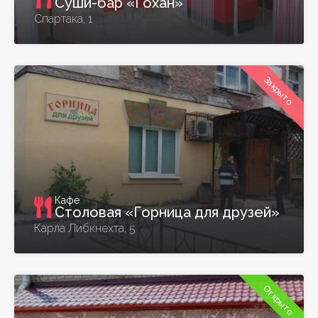
Суши-бар «Гохан»
Спартака, 1
Закрыто
Кафе
Столовая «Горница для друзей»
Карла Либкнехта, 5
Открыто